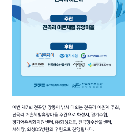
이번 제7회 전곡항 망둥어 낚시 대회는 전곡리 어촌계 주최,
전곡리 어촌체험휴양마을 주관으로 화성시, 경기수협,
경기어촌특화지원센터, ㈜화성요트, 전곡항수산물센터,
서해랑, 화성DS병원의 후원으로 진행됩니다.