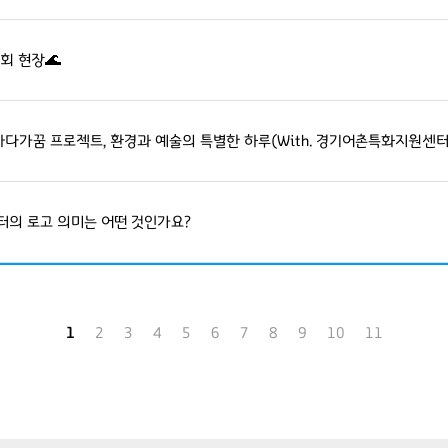
회 현장🌊
다가꿈 프로젝트, 환경과 예술의 특별한 하루(With. 경기어촌특화지원센터
의 로고 의미는 어떤 것인가요?
1
2
3
4
5
6
7
8
9
10
11